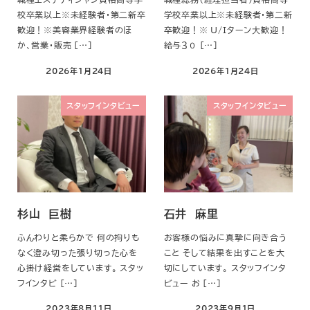
校卒業以上※未経験者・第⼆新卒
学校卒業以上※未経験者・第⼆新
歓迎！※美容業界経験者のほ
卒歓迎！※ U/Iターン⼤歓迎！
か、営業・販売 […]
給与３０ […]
2026年1月24日
2026年1月24日
スタッフインタビュー
スタッフインタビュー
杉山 巨樹
石井 麻里
ふんわりと柔らかで 何の拘りも
お客様の悩みに真摯に向き合う
なく澄み切った張り切った心を
こと そして結果を出すことを大
心掛け経営をしています。 スタッ
切にしています。 スタッフインタ
フインタビ […]
ビュー お […]
2023年8月11日
2023年9月1日