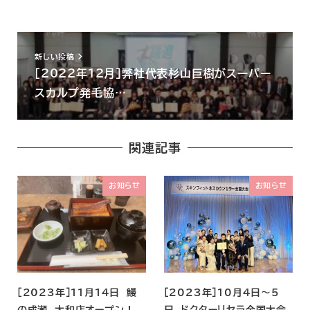
新しい投稿
［2022年12月］弊社代表杉山巨樹がスーパー
スカルプ発毛協…
関連記事
お知らせ
お知らせ
［2023年］11月14日 鰻
［2023年］10月4日～5
の成瀬 大和店オープン！
日 ドクターリセラ全国大会